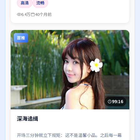
高清
流畅
6.4万
40个月前
首推
99:16
深海追缉
开场三分钟就立下规矩：这不是温馨小品。之后每一幕