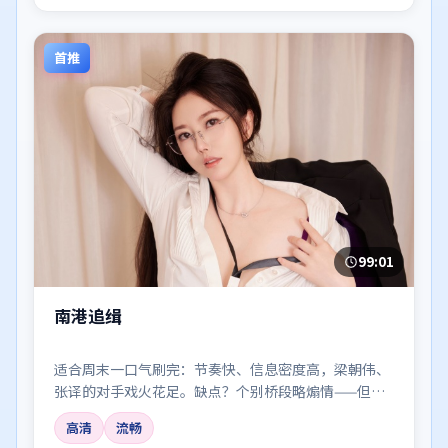
首推
99:01
南港追缉
适合周末一口气刷完：节奏快、信息密度高，梁朝伟、
张译的对手戏火花足。缺点？个别桥段略煽情——但瑕
不掩瑜。
高清
流畅