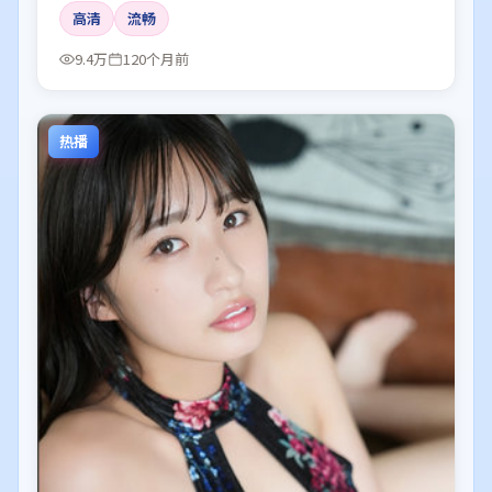
高清
流畅
9.4万
120个月前
热播