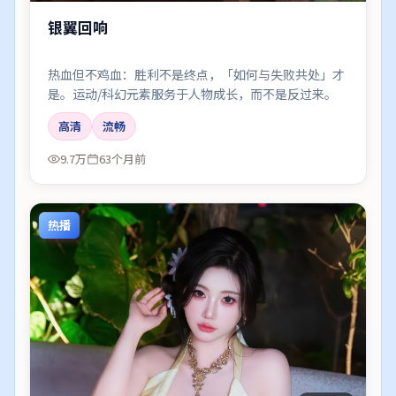
银翼回响
热血但不鸡血：胜利不是终点，「如何与失败共处」才
是。运动/科幻元素服务于人物成长，而不是反过来。
高清
流畅
9.7万
63个月前
热播