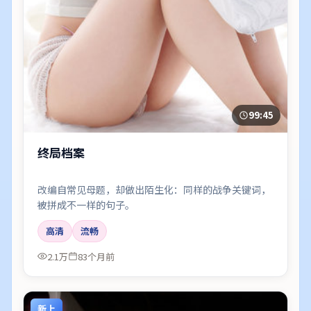
99:45
终局档案
改编自常见母题，却做出陌生化：同样的战争关键词，
被拼成不一样的句子。
高清
流畅
2.1万
83个月前
新上