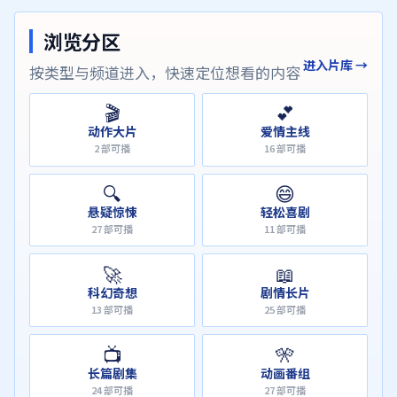
浏览分区
进入片库 →
按类型与频道进入，快速定位想看的内容
🎬
💕
动作大片
爱情主线
2
部可播
16
部可播
🔍
😄
悬疑惊悚
轻松喜剧
27
部可播
11
部可播
🚀
📖
科幻奇想
剧情长片
13
部可播
25
部可播
📺
🎌
长篇剧集
动画番组
24
部可播
27
部可播