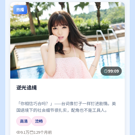
热播
99:09
逆光追缉
「你相信巧合吗？」——台词像钉子一样钉进剧情。英
国语境下的社会细节很扎实，配角也不是工具人。
高清
流畅
9.1万
129个月前