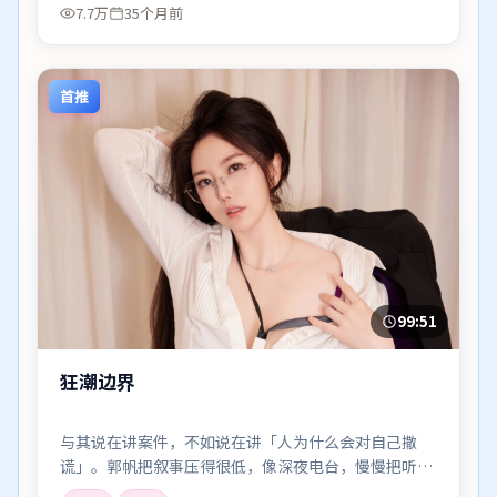
7.7万
35个月前
首推
99:51
狂潮边界
与其说在讲案件，不如说在讲「人为什么会对自己撒
谎」。郭帆把叙事压得很低，像深夜电台，慢慢把听众
引进雾里。