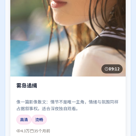
89:12
雾岛追缉
像一篇影像散文：情节不是唯一主角，情绪与氛围同样
占据叙事权。适合深夜独自观看。
高清
流畅
4.3万
35个月前