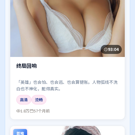
93:04
终局回响
「英雄」也会怕、也会逃、也会算错账。人物弧线不洗
白也不神化，脏得真实。
高清
流畅
1.8万
57个月前
首推