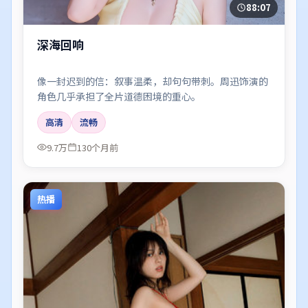
88:07
深海回响
像一封迟到的信：叙事温柔，却句句带刺。周迅饰演的
角色几乎承担了全片道德困境的重心。
高清
流畅
9.7万
130个月前
热播