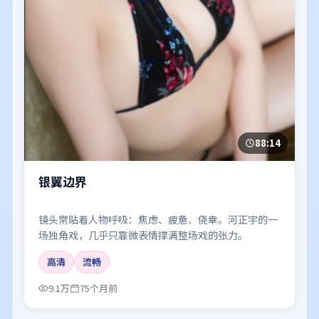
88:14
银翼边界
镜头常贴着人物呼吸：焦虑、疲惫、侥幸。河正宇的一
场独角戏，几乎只靠微表情撑满整场戏的张力。
高清
流畅
9.1万
75个月前