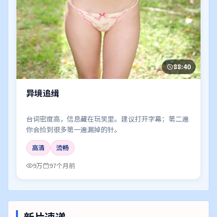
88:40
异境追缉
台词密度高，信息藏在玩笑里。建议打开字幕；第二遍
你会捡到很多第一遍漏掉的针。
高清
流畅
9万
97个月前
新片速递